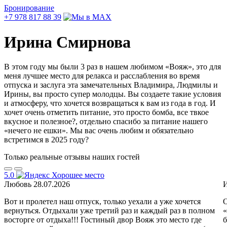
Бронирование
+7 978 817 88 39
Ирина Смирнова
В этом году мы были 3 раз в нашем любимом «Вояж», это для
меня лучшее место для релакса и расслабления во время
отпуска и заслуга эта замечательных Владимира, Людмилы и
Ирины, вы просто супер молодцы. Вы создаете такие условия
и атмосферу, что хочется возвращаться к вам из года в год. И
хочет очень отметить питание, это просто бомба, все твкое
вкусное и полезное?, отдельно спасибо за питание нашего
«нечего не ешки». Мы вас очень любим и обязательно
встретимся в 2025 году?
Только реальные
отзывы наших гостей
5.0
Любовь
28.07.2026
Вот и пролетел наш отпуск, только уехали а уже хочется
О
вернуться. Отдыхали уже третий раз и каждый раз в полном
«
восторге от отдыха!!! Гостиный двор Вояж это место где
б